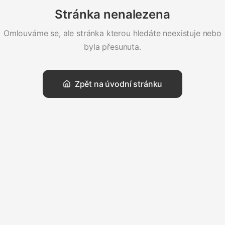
Stránka nenalezena
Omlouváme se, ale stránka kterou hledáte neexistuje nebo
byla přesunuta.
Zpět na úvodní stránku