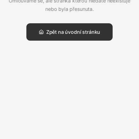
Omlouváme se, ale stránka kterou hledáte neexistuje
nebo byla přesunuta.
Zpět na úvodní stránku