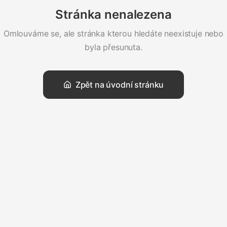
Stránka nenalezena
Omlouváme se, ale stránka kterou hledáte neexistuje nebo
byla přesunuta.
Zpět na úvodní stránku