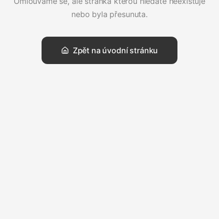
Omlouváme se, ale stránka kterou hledáte neexistuje
nebo byla přesunuta.
Zpět na úvodní stránku