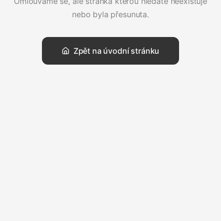
Omlouváme se, ale stránka kterou hledáte neexistuje
nebo byla přesunuta.
Zpět na úvodní stránku