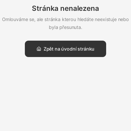
Stránka nenalezena
Omlouváme se, ale stránka kterou hledáte neexistuje nebo
byla přesunuta.
Zpět na úvodní stránku