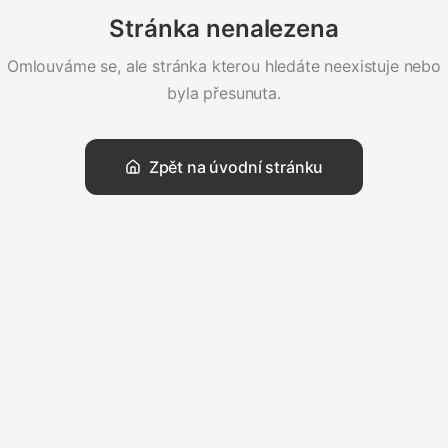
Stránka nenalezena
Omlouváme se, ale stránka kterou hledáte neexistuje nebo
byla přesunuta.
Zpět na úvodní stránku