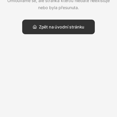
Omlouváme se, ale stránka kterou hledáte neexistuje
nebo byla přesunuta.
Zpět na úvodní stránku