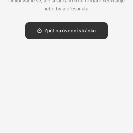
Omlouváme se, ale stránka kterou hledáte neexistuje
nebo byla přesunuta.
Zpět na úvodní stránku