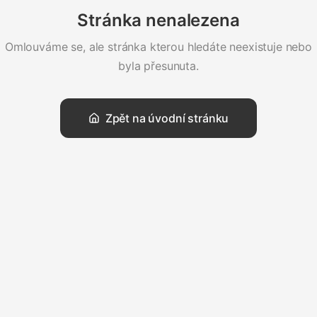
Stránka nenalezena
Omlouváme se, ale stránka kterou hledáte neexistuje nebo
byla přesunuta.
Zpět na úvodní stránku