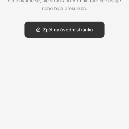
Omlouváme se, ale stránka kterou hledáte neexistuje
nebo byla přesunuta.
Zpět na úvodní stránku