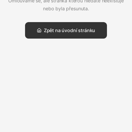
Omlouváme se, ale stránka kterou hledáte neexistuje
nebo byla přesunuta.
Zpět na úvodní stránku