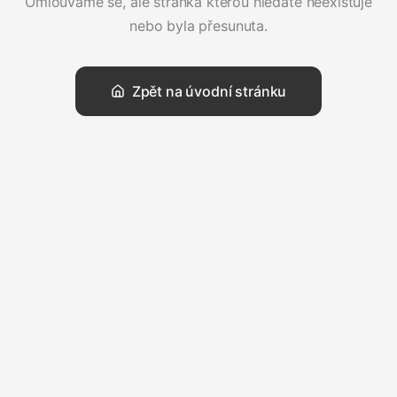
Omlouváme se, ale stránka kterou hledáte neexistuje
nebo byla přesunuta.
Zpět na úvodní stránku