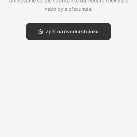
Omlouváme se, ale stránka kterou hledáte neexistuje
nebo byla přesunuta.
Zpět na úvodní stránku