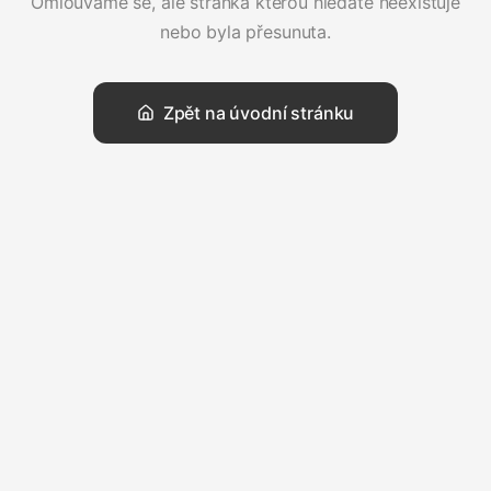
Omlouváme se, ale stránka kterou hledáte neexistuje
nebo byla přesunuta.
Zpět na úvodní stránku