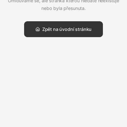
Omlouváme se, ale stránka kterou hledáte neexistuje
nebo byla přesunuta.
Zpět na úvodní stránku