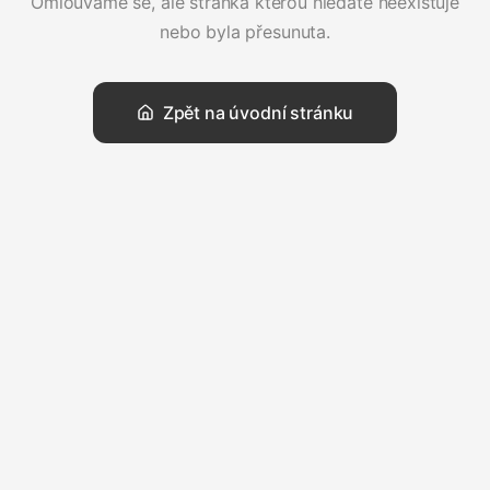
Omlouváme se, ale stránka kterou hledáte neexistuje
nebo byla přesunuta.
Zpět na úvodní stránku