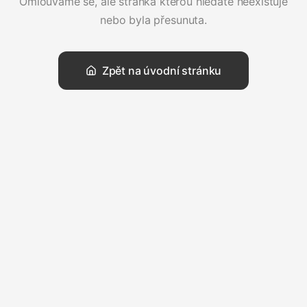
Omlouváme se, ale stránka kterou hledáte neexistuje
nebo byla přesunuta.
Zpět na úvodní stránku