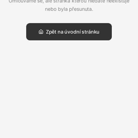
Omlouváme se, ale stránka kterou hledáte neexistuje
nebo byla přesunuta.
Zpět na úvodní stránku