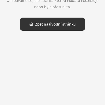
Omlouváme se, ale stránka kterou hledáte neexistuje
nebo byla přesunuta.
Zpět na úvodní stránku