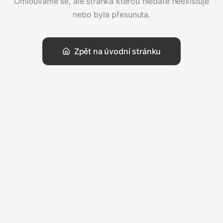
Omlouváme se, ale stránka kterou hledáte neexistuje
nebo byla přesunuta.
Zpět na úvodní stránku