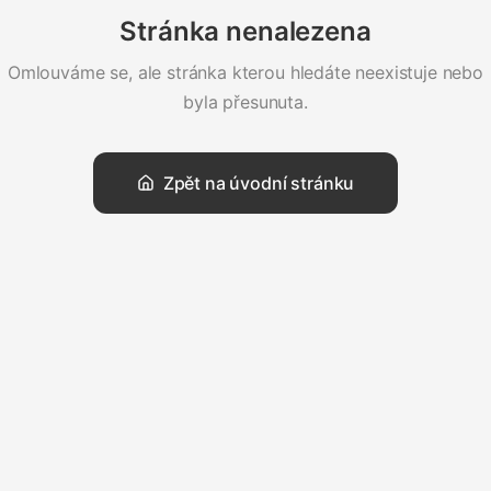
Stránka nenalezena
Omlouváme se, ale stránka kterou hledáte neexistuje nebo
byla přesunuta.
Zpět na úvodní stránku