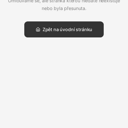
Omlouváme se, ale stránka kterou hledáte neexistuje
nebo byla přesunuta.
Zpět na úvodní stránku