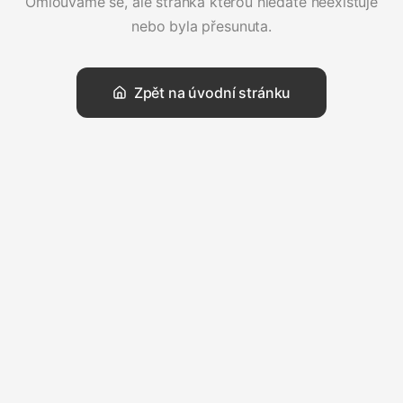
Omlouváme se, ale stránka kterou hledáte neexistuje
nebo byla přesunuta.
Zpět na úvodní stránku