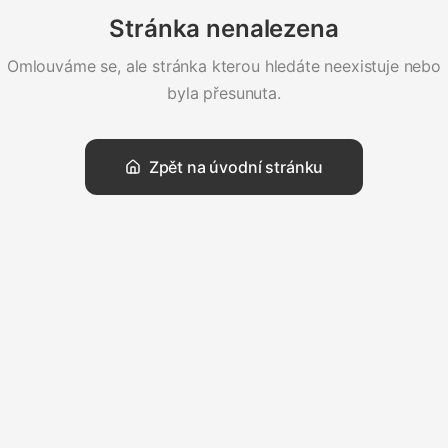
Stránka nenalezena
Omlouváme se, ale stránka kterou hledáte neexistuje nebo
byla přesunuta.
Zpět na úvodní stránku