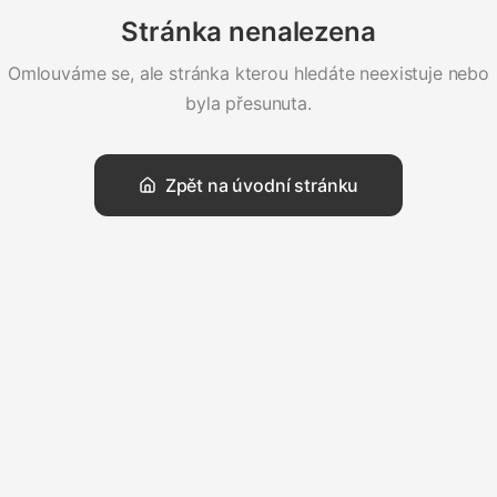
Stránka nenalezena
Omlouváme se, ale stránka kterou hledáte neexistuje nebo
byla přesunuta.
Zpět na úvodní stránku