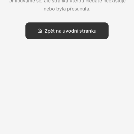
Omlouváme se, ale stránka kterou hledáte neexistuje
nebo byla přesunuta.
Zpět na úvodní stránku