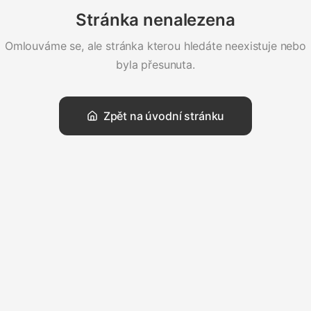
Stránka nenalezena
Omlouváme se, ale stránka kterou hledáte neexistuje nebo
byla přesunuta.
Zpět na úvodní stránku