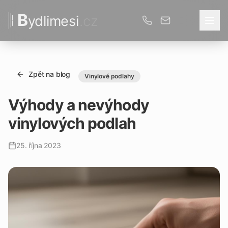
B
ydlimesi
.cz
Zpět na blog
Vinylové podlahy
Výhody a nevýhody
vinylových podlah
25. října 2023