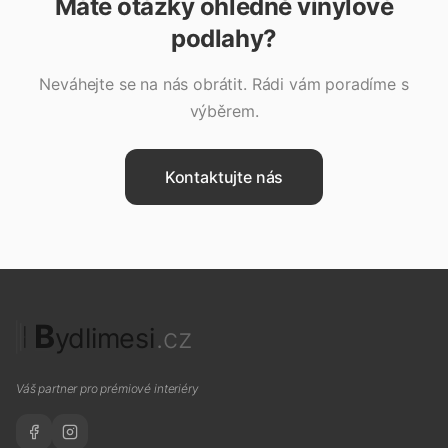
Máte otázky ohledně
vinylové
podlahy
?
Neváhejte se na nás obrátit. Rádi vám poradíme s
výběrem.
Kontaktujte nás
B
ydlimesi
.cz
Váš partner pro prémiové interiéry