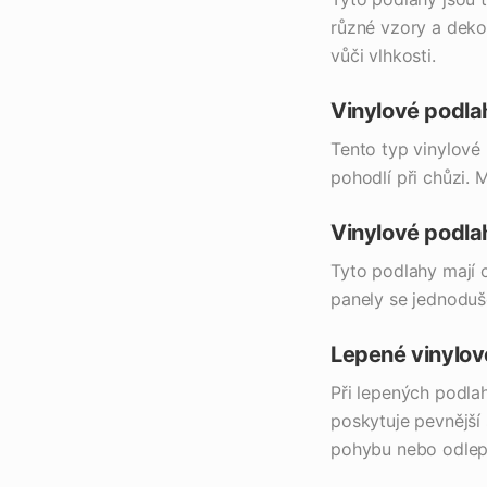
různé vzory a deko
vůči vlhkosti.
Vinylové podl
Tento typ vinylové
pohodlí při chůzi. 
Vinylové podla
Tyto podlahy mají c
panely se jednoduš
Lepené vinylov
Při lepených podla
poskytuje pevnější
pohybu nebo odlep