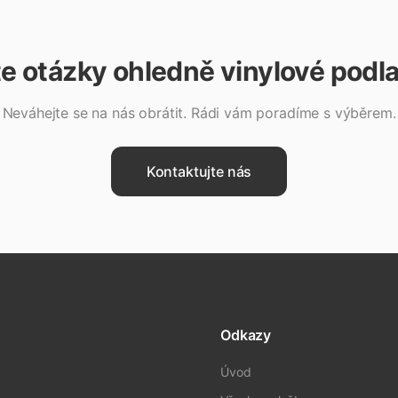
e otázky ohledně
vinylové podl
Neváhejte se na nás obrátit. Rádi vám poradíme s výběrem.
Kontaktujte nás
Odkazy
Úvod