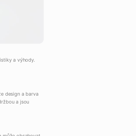
istiky a výhody.
že design a barva
držbou a jsou
tva může obsahovat