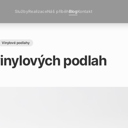
Služby
Realizace
Náš příběh
Blog
Kontakt
Vinylové podlahy
inylových podlah