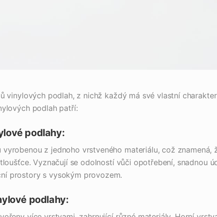
pů vinylových podlah, z nichž každý má své vlastní charakter
nylových podlah patří:
lové podlahy:
 vyrobenou z jednoho vrstveného materiálu, což znamená, 
 tloušťce. Vyznačují se odolností vůči opotřebení, snadnou ú
ní prostory s vysokým provozem.
nylové podlahy:
vořeny více vrstvami, zahrnující různé materiály. Horní vrs