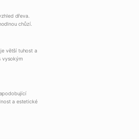
vzhled dřeva.
hodlnou chůzí.
e větší tuhost a
 s vysokým
napodobující
lnost a estetické