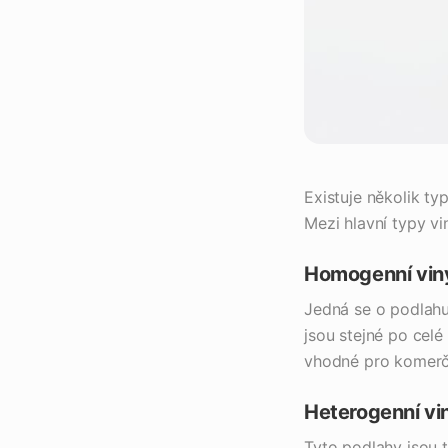
Existuje několik ty
Mezi hlavní typy vi
Homogenní viny
Jedná se o podlahu
jsou stejné po celé
vhodné pro komerč
Heterogenní vi
Tyto podlahy jsou t