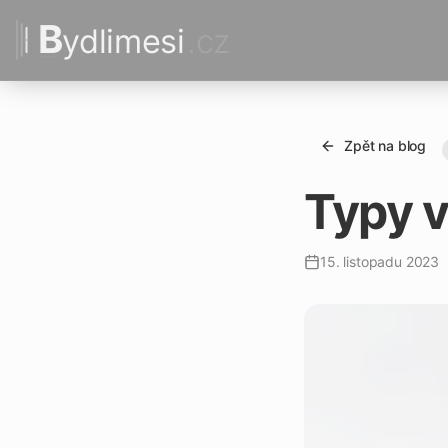
B
ydlimesi
.cz
Zpět na blog
Typy v
15. listopadu 2023