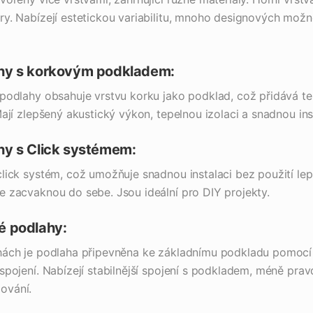
ry. Nabízejí estetickou variabilitu, mnoho designových možn
ahy s korkovým podkladem:
 podlahy obsahuje vrstvu korku jako podklad, což přidává te
Mají zlepšený akustický výkon, tepelnou izolaci a snadnou ins
hy s Click systémem:
lick systém, což umožňuje snadnou instalaci bez použití lepi
e zacvaknou do sebe. Jsou ideální pro DIY projekty.
é podlahy:
hách je podlaha připevněna ke základnímu podkladu pomocí 
 spojení. Nabízejí stabilnější spojení s podkladem, méně pr
ování.