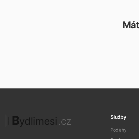
Mát
B
Služby
ydlimesi
.cz
Podlahy