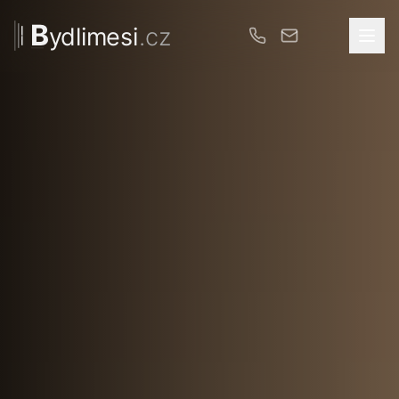
B
ydlimesi
.cz