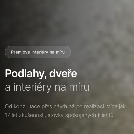
Prémiové interiéry na míru
Podlahy, dveře
a interiéry na míru
Od konzultace přes návrh až po realizaci. Více jak
17 let zkušeností, stovky spokojených klientů.